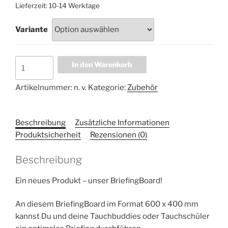
Lieferzeit:
10-14 Werktage
Variante
BriefingBoard
In den Warenkorb
600x400
mm
Artikelnummer:
n. v.
Kategorie:
Zubehör
Menge
Beschreibung
Zusätzliche Informationen
Produktsicherheit
Rezensionen (0)
Beschreibung
Ein neues Produkt – unser BriefingBoard!
An diesem BriefingBoard im Format 600 x 400 mm
kannst Du und deine Tauchbuddies oder Tauchschüler