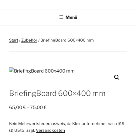
Zum
TAUCHPLATZKARTEN.DE
Tauchplatzkarten zur Unterwassernavigation
Inhalt
Menü
springen
Start
/
Zubehör
/ BriefingBoard 600×400 mm
BriefingBoard 600×400 mm
65,00
€
–
75,00
€
Kein Mehrwertsteuerausweis, da Kleinunternehmer nach §19
(1) UStG.
zzgl.
Versandkosten