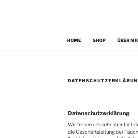
Zum
Inhalt
TAUCHPLATZKART
springen
Tauchplatzkarten zur Unterwassernavigation
HOME
SHOP
ÜBER MI
DATENSCHUTZERKLÄRU
Datenschutzerklärung
Wir freuen uns sehr über Ihr I
die Geschäftsleitung der Tauch