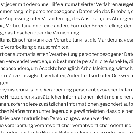
st jeder mit oder ohne Hilfe automatisierter Verfahren ausg
mmenhang mit personenbezogenen Daten wie das Erheben, das
die Anpassung oder Veränderung, das Auslesen, das Abfragen
, Verbreitung oder eine andere Form der Bereitstellung, den
g, das Löschen oder die Vernichtung.
tung Einschränkung der Verarbeitung ist die Markierung ge
ige Verarbeitung einzuschränken.
e Art der automatisierten Verarbeitung personenbezogener Date
 verwendet werden, um bestimmte persönliche Aspekte, die 
insbesondere, um Aspekte bezüglich Arbeitsleistung, wirtscha
sen, Zuverlässigkeit, Verhalten, Aufenthaltsort oder Ortswech
agen.
misierung ist die Verarbeitung personenbezogener Daten in
Hinzuziehung zusätzlicher Informationen nicht mehr einer 
nen, sofern diese zusätzlichen Informationen gesondert au
chen Maßnahmen unterliegen, die gewährleisten, dass die p
tifizierbaren natürlichen Person zugewiesen werden.
ie Verarbeitung Verantwortlicher Verantwortlicher oder für d
che oder juristische Person, Behörde, Einrichtung oder andere S