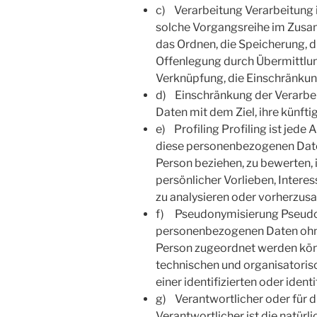
c) Verarbeitung Verarbeitung i
solche Vorgangsreihe im Zusa
das Ordnen, die Speicherung, 
Offenlegung durch Übermittlung
Verknüpfung, die Einschränkun
d) Einschränkung der Verarbei
Daten mit dem Ziel, ihre künft
e) Profiling Profiling ist jed
diese personenbezogenen Daten
Person beziehen, zu bewerten, 
persönlicher Vorlieben, Interes
zu analysieren oder vorherzus
f) Pseudonymisierung Pseudony
personenbezogenen Daten ohne 
Person zugeordnet werden kön
technischen und organisatoris
einer identifizierten oder iden
g) Verantwortlicher oder für d
Verantwortlicher ist die natürli