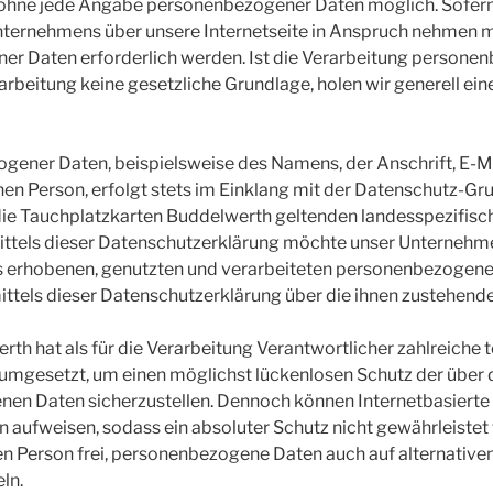
 ohne jede Angabe personenbezogener Daten möglich. Sofern
ternehmens über unsere Internetseite in Anspruch nehmen m
r Daten erforderlich werden. Ist die Verarbeitung personen
arbeitung keine gesetzliche Grundlage, holen wir generell ein
gener Daten, beispielsweise des Namens, der Anschrift, E-M
en Person, erfolgt stets im Einklang mit der Datenschutz-G
ie Tauchplatzkarten Buddelwerth geltenden landesspezifisc
els dieser Datenschutzerklärung möchte unser Unternehmen 
 erhobenen, genutzten und verarbeiteten personenbezogenen
ttels dieser Datenschutzerklärung über die ihnen zustehende
th hat als für die Verarbeitung Verantwortlicher zahlreiche 
gesetzt, um einen möglichst lückenlosen Schutz der über d
nen Daten sicherzustellen. Dennoch können Internetbasiert
n aufweisen, sodass ein absoluter Schutz nicht gewährleiste
en Person frei, personenbezogene Daten auch auf alternative
ln.