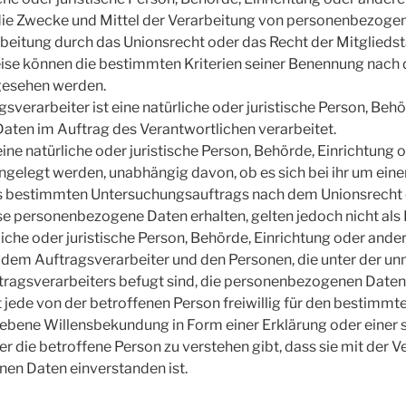
e Zwecke und Mittel der Verarbeitung von personenbezogene
rbeitung durch das Unionsrecht oder das Recht der Mitglieds
ise können die bestimmten Kriterien seiner Benennung nach
gesehen werden.
sverarbeiter ist eine natürliche oder juristische Person, Beh
aten im Auftrag des Verantwortlichen verarbeitet.
e natürliche oder juristische Person, Behörde, Einrichtung od
legt werden, unabhängig davon, ob es sich bei ihr um einen 
s bestimmten Untersuchungsauftrags nach dem Unionsrecht
e personenbezogene Daten erhalten, gelten jedoch nicht als
ürliche oder juristische Person, Behörde, Einrichtung oder ande
 dem Auftragsverarbeiter und den Personen, die unter der u
tragsverarbeiters befugt sind, die personenbezogenen Daten 
t jede von der betroffenen Person freiwillig für den bestimmte
bene Willensbekundung in Form einer Erklärung oder einer 
 die betroffene Person zu verstehen gibt, dass sie mit der V
en Daten einverstanden ist.