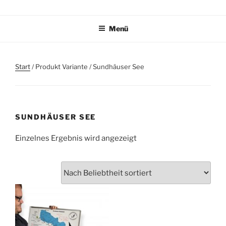
Zum
TAUCHPLATZKARTEN.DE
Tauchplatzkarten zur Unterwassernavigation
Inhalt
Menü
springen
Start
/ Produkt Variante / Sundhäuser See
SUNDHÄUSER SEE
Einzelnes Ergebnis wird angezeigt