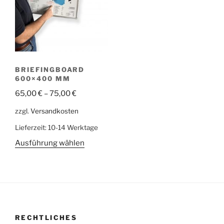
BRIEFINGBOARD
600×400 MM
65,00
€
–
75,00
€
zzgl.
Versandkosten
Lieferzeit:
10-14 Werktage
Dieses
Ausführung wählen
Produkt
weist
mehrere
Varianten
auf.
Die
RECHTLICHES