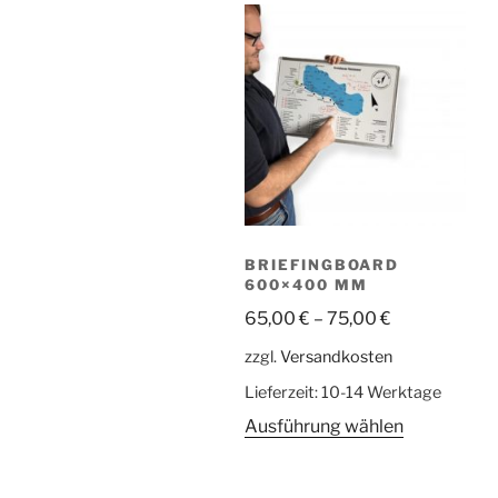
BRIEFINGBOARD
600×400 MM
65,00
€
–
75,00
€
zzgl.
Versandkosten
Lieferzeit:
10-14 Werktage
Dieses
Ausführung wählen
Produkt
weist