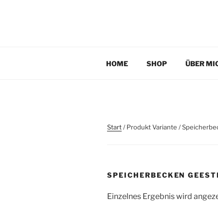
Zum
Inhalt
TAUCHPLATZKART
springen
Tauchplatzkarten zur Unterwassernavigation
HOME
SHOP
ÜBER MI
Start
/ Produkt Variante / Speicherb
SPEICHERBECKEN GEEST
Einzelnes Ergebnis wird angez