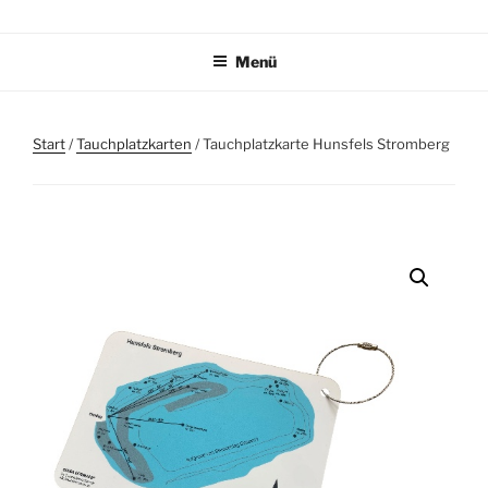
Zum
TAUCHPLATZKARTEN.DE
Tauchplatzkarten zur Unterwassernavigation
Inhalt
Menü
springen
Start
/
Tauchplatzkarten
/ Tauchplatzkarte Hunsfels Stromberg