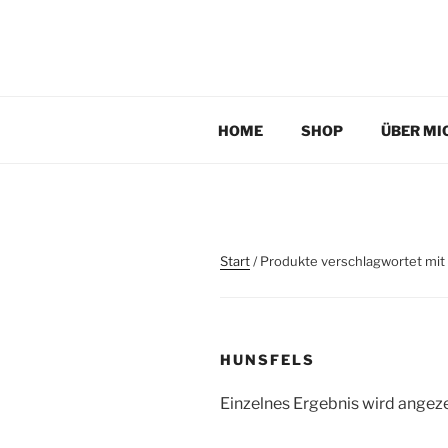
Zum
Inhalt
TAUCHPLATZKART
springen
Tauchplatzkarten zur Unterwassernavigation
HOME
SHOP
ÜBER MI
Start
/ Produkte verschlagwortet mit
HUNSFELS
Einzelnes Ergebnis wird angez