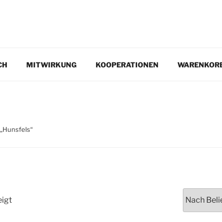
EN.DE
CH
MITWIRKUNG
KOOPERATIONEN
WARENKOR
 „Hunsfels“
eigt