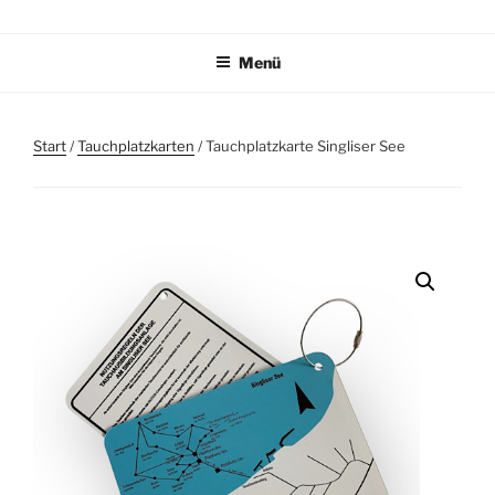
Zum
TAUCHPLATZKARTEN.DE
Tauchplatzkarten zur Unterwassernavigation
Inhalt
Menü
springen
Start
/
Tauchplatzkarten
/ Tauchplatzkarte Singliser See