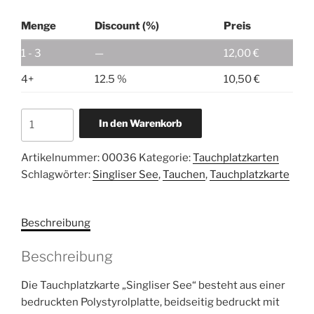
Menge
Discount (%)
Preis
1 - 3
—
12,00
€
4+
12.5 %
10,50
€
Tauchplatzkarte
In den Warenkorb
Singliser
See
Artikelnummer:
00036
Kategorie:
Tauchplatzkarten
Menge
Schlagwörter:
Singliser See
,
Tauchen
,
Tauchplatzkarte
Beschreibung
Beschreibung
Die Tauchplatzkarte „Singliser See“ besteht aus einer
bedruckten Polystyrolplatte, beidseitig bedruckt mit