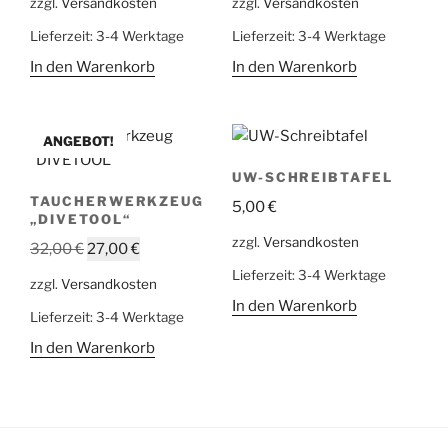
zzgl.
Versandkosten
zzgl.
Versandkosten
Lieferzeit:
3-4 Werktage
Lieferzeit:
3-4 Werktage
In den Warenkorb
In den Warenkorb
ANGEBOT!
UW-SCHREIBTAFEL
TAUCHERWERKZEUG
5,00
€
„DIVETOOL“
zzgl.
Versandkosten
Ursprünglicher
Aktueller
32,00
€
27,00
€
Preis
Preis
Lieferzeit:
3-4 Werktage
zzgl.
Versandkosten
war:
ist:
In den Warenkorb
Lieferzeit:
3-4 Werktage
32,00 €
27,00 €.
In den Warenkorb