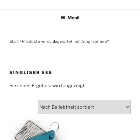
Zum
TAUCHPLATZKARTEN.DE
Tauchplatzkarten zur Unterwassernavigation
Inhalt
Menü
springen
Start
/ Produkte verschlagwortet mit „Singliser See“
SINGLISER SEE
Einzelnes Ergebnis wird angezeigt