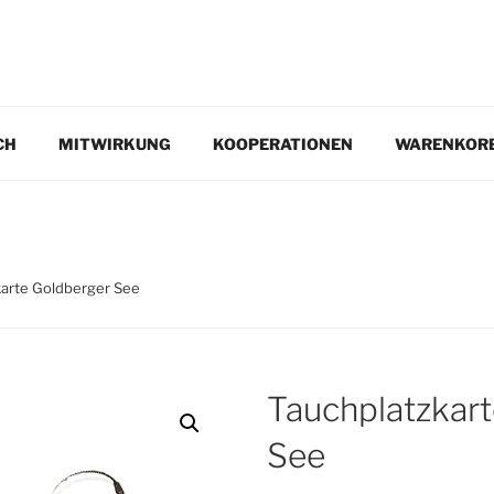
EN.DE
CH
MITWIRKUNG
KOOPERATIONEN
WARENKOR
karte Goldberger See
Tauchplatzkar
See