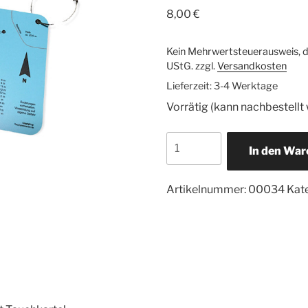
8,00
€
Kein Mehrwertsteuerausweis, d
UStG.
zzgl.
Versandkosten
Lieferzeit:
3-4 Werktage
Vorrätig (kann nachbestellt
Tauchplatzkarte
In den Wa
Goldberger
See
Menge
Artikelnummer:
00034
Kat