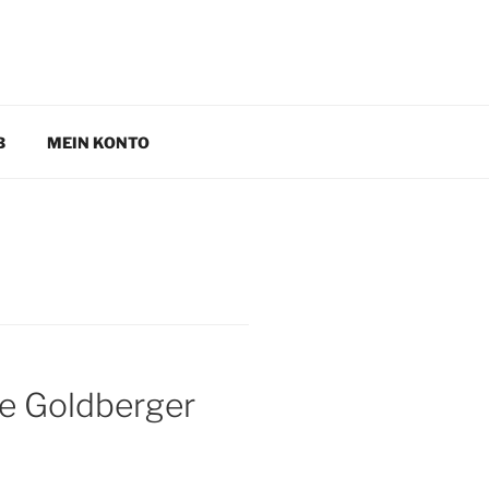
B
MEIN KONTO
te Goldberger