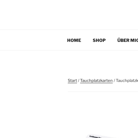
Zum
Inhalt
TAUCHPLATZKART
springen
Tauchplatzkarten zur Unterwassernavigation
HOME
SHOP
ÜBER MI
Start
/
Tauchplatzkarten
/ Tauchplatz