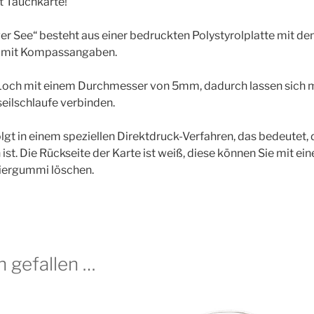
t Tauchkarte!
er See“ besteht aus einer bedruckten Polystyrolplatte mit 
ze mit Kompassangaben.
in Loch mit einem Durchmesser von 5mm, dadurch lassen sich 
seilschlaufe verbinden.
lgt in einem speziellen Direktdruck-Verfahren, das bedeutet, 
ist. Die Rückseite der Karte ist weiß, diese können Sie mit ei
diergummi löschen.
h gefallen …