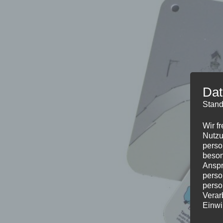
Dat
Stand
Wir f
Nutzu
perso
beson
Anspr
perso
perso
Verar
Einwi