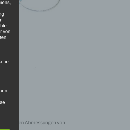
mens,
ng
en
chte
r von
ten
.
ische
n
ann.
ise
platte mit den Abmessungen von