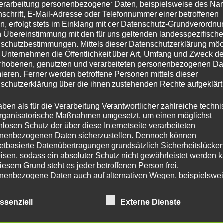
erarbeitung personenbezogener Daten, beispielsweise des Na
nschrift, E-Mail-Adresse oder Telefonnummer einer betroffenen
n, erfolgt stets im Einklang mit der Datenschutz-Grundverordnu
n Übereinstimmung mit den für uns geltenden landesspezifisch
schutzbestimmungen. Mittels dieser Datenschutzerklärung mö
 Unternehmen die Öffentlichkeit über Art, Umfang und Zweck de
rhobenen, genutzten und verarbeiteten personenbezogenen Da
mieren. Ferner werden betroffene Personen mittels dieser
schutzerklärung über die ihnen zustehenden Rechte aufgeklärt
aben als für die Verarbeitung Verantwortlicher zahlreiche techn
rganisatorische Maßnahmen umgesetzt, um einen möglichst
nlosen Schutz der über diese Internetseite verarbeiteten
nenbezogenen Daten sicherzustellen. Dennoch können
netbasierte Datenübertragungen grundsätzlich Sicherheitslücke
isen, sodass ein absoluter Schutz nicht gewährleistet werden k
iesem Grund steht es jeder betroffenen Person frei,
nenbezogene Daten auch auf alternativen Wegen, beispielswe
onisch, an uns zu übermitteln.
See“
ssenziell
Externe Dienste
er See“ besteht aus einer beidseitig bedruckten Polystyrol
iffsbestimmungen