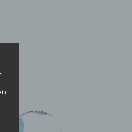
e
 in