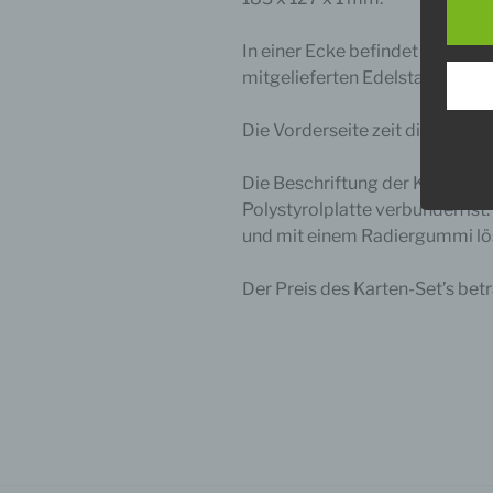
Die D
In einer Ecke befindet sich e
Europ
mitgelieferten Edelstahl Draht
Daten
Daten
Kunde
Die Vorderseite zeit die Seeski
dies 
Begrif
Die Beschriftung der Karte erfo
Wir v
Polystyrolplatte verbunden ist.
folge
und mit einem Radiergummi lö
Der Preis des Karten-Set’s betr
a) p
Perso
ident
„betro
Perso
Zuord