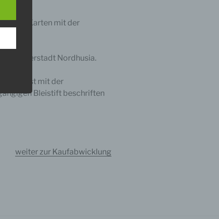
 den
mehrere Karten mit der
e
nsere
 Um
 Unterwasserstadt Nordhusia.
wasserfest mit der
gängigen Bleistift beschriften
weiter zur Kaufabwicklung
er, zu