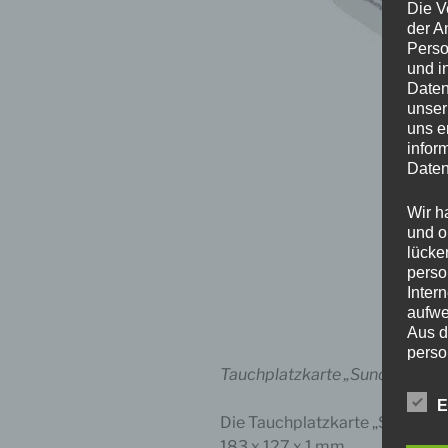
Die V
der A
Perso
und i
Daten
unser
uns e
infor
Daten
Wir h
und o
lücke
perso
Inter
aufwe
Aus d
perso
telef
Tauchplatzkarte „Sundhäuser 
E
Die Tauchplatzkarte „Sundhäus
Begr
183 x 127 x 1 mm.