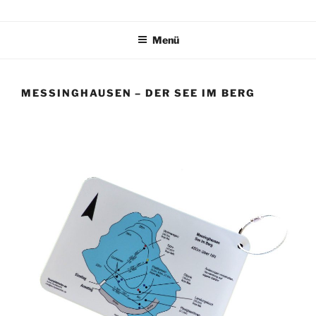
Zum
TAUCHPLATZKARTEN.DE
Tauchplatzkarten zur Unterwassernavigation
Inhalt
Menü
springen
MESSINGHAUSEN – DER SEE IM BERG