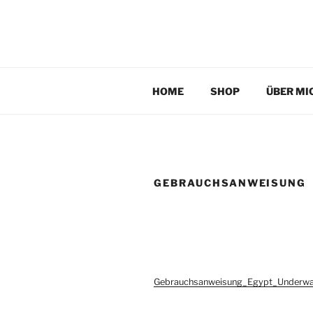
Zum
Inhalt
TAUCHPLATZKART
springen
Tauchplatzkarten zur Unterwassernavigation
HOME
SHOP
ÜBER MI
GEBRAUCHSANWEISUNG
Gebrauchsanweisung_Egypt_Underw