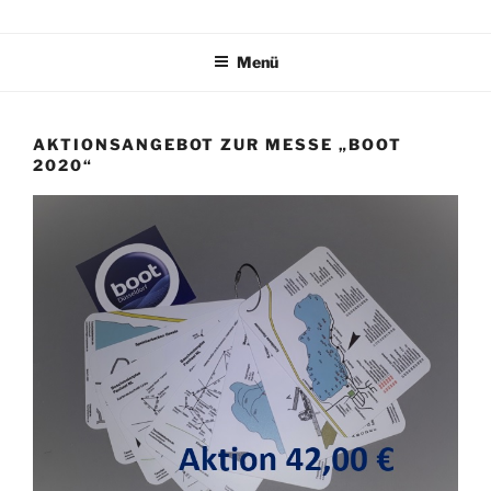
Zum
TAUCHPLATZKARTEN.DE
Tauchplatzkarten zur Unterwassernavigation
Inhalt
Menü
springen
AKTIONSANGEBOT ZUR MESSE „BOOT
2020“